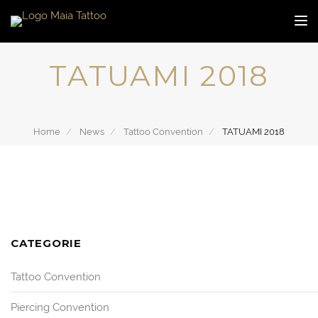
Toggl
TATUAMI 2018
Home
News
Tattoo Convention
TATUAMI 2018
CATEGORIE
Tattoo Convention
Piercing Convention