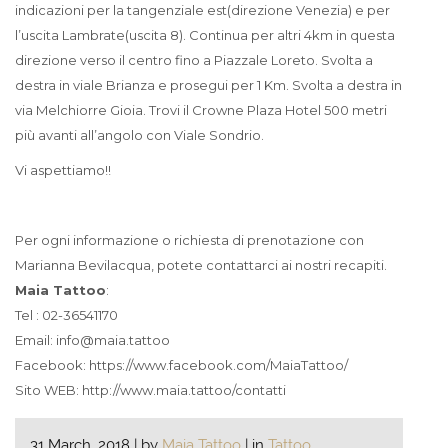
indicazioni per la tangenziale est(direzione Venezia) e per
l’uscita Lambrate(uscita 8). Continua per altri 4km in questa
direzione verso il centro fino a Piazzale Loreto. Svolta a
destra in viale Brianza e prosegui per 1 Km. Svolta a destra in
via Melchiorre Gioia. Trovi il Crowne Plaza Hotel 500 metri
più avanti all’angolo con Viale Sondrio.
Vi aspettiamo!!
Per ogni informazione o richiesta di prenotazione con
Marianna Bevilacqua, potete contattarci ai nostri recapiti.
Maia Tattoo
:
Tel :
02-36541170
Email:
info@maia.tattoo
Facebook:
https://www.facebook.com/MaiaTattoo/
Sito WEB:
http://www.maia.tattoo/contatti
31 March, 2018 | by
Maia Tattoo
| in
Tattoo