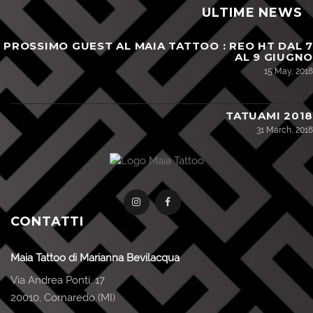
ULTIME NEWS
PROSSIMO GUEST AL MAIA TATTOO : REO HT DAL 7
AL 9 GIUGNO
15 May, 2018
TATUAMI 2018
31 March, 2018
CONTATTI
Maia Tattoo di Marianna Bevilacqua
Via Andrea Ponti, 17
20010, Cornaredo (MI)