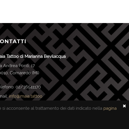
ONTATTI
aia Tattoo di Marianna Bevilacqua
a Andrea Ponti, 17
0010, Cornaredo (MI)
elefono: 02/36541170
mail:
info@maia.tattoo
.IVA 05211940969
e si acconsente al trattamento dei dati indicato nella
pagina