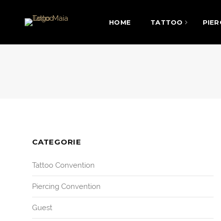
HOME
TATTOO
PIER
CATEGORIE
Tattoo Convention
Piercing Convention
Guest