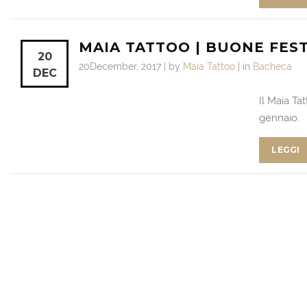
MAIA TATTOO | BUONE FES
20
20December, 2017 | by
Maia Tattoo
| in
Bacheca
DEC
Il Maia Ta
gennaio.
LEGGI