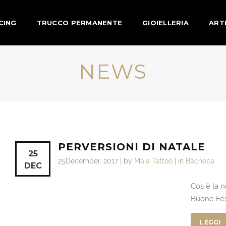
CING
TRUCCO PERMANENTE
GIOIELLERIA
ARTI
NEWS
PERVERSIONI DI NATALE
25
25December, 2017 | by
Maia Tattoo
| in
Bacheca
DEC
Cos è la n
Buone Fest
LEGGI