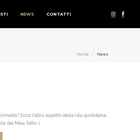
STI
NEWS
CONTATTI
Home
News
ormalità? Ecco l'altro aspetto della vita quotidiana..
e dal Maia Tatto ;)