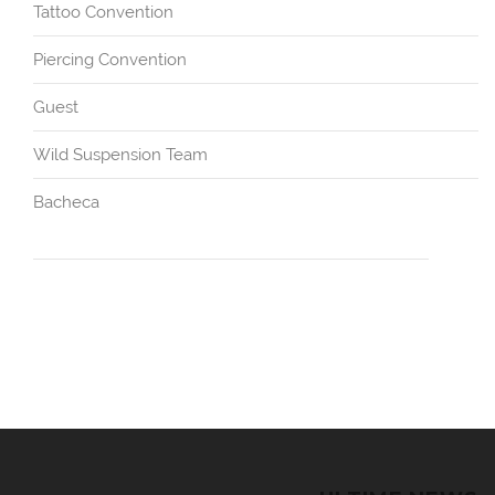
Tattoo Convention
Piercing Convention
Guest
Wild Suspension Team
Bacheca