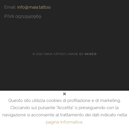
Email:
info@maia.tattoo
P.IVA 05211940969
© 2021 MAIA TATTOO | MADE BY
MIWEB
Questo sito utilizza cookies di profilazione e di marketing.
Cliccando sul pulsante "Accetta" o preseguendo con la
navigazione si acconsente al trattamento dei dati indicato nella
pagina informativa
.