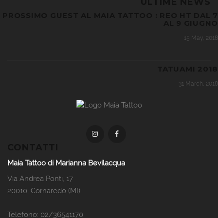
ULTIME NEWS
PROSSIMO GUEST AL MAIA TATTOO : REO HT DAL 7
AL 9 GIUGNO
15 May, 2018
TATUAMI 2018
31 March, 2018
CONTATTI
Maia Tattoo di Marianna Bevilacqua
Via Andrea Ponti, 17
20010, Cornaredo (MI)
Telefono: 02/36541170